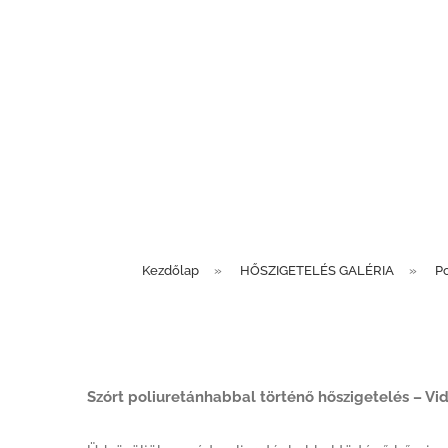
Kezdőlap
»
HŐSZIGETELÉS GALÉRIA
»
Po
Szórt poliuretánhabbal történő hőszigetelés – Vi