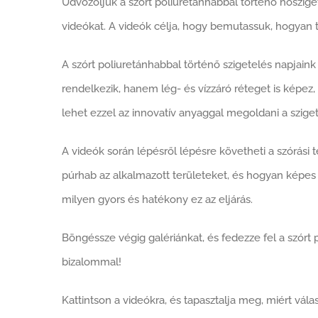
Üdvözöljük a szórt poliuretánhabbal történő hőszige
videókat. A videók célja, hogy bemutassuk, hogyan 
A szórt poliuretánhabbal történő szigetelés napjai
rendelkezik, hanem lég- és vízzáró réteget is képez
lehet ezzel az innovatív anyaggal megoldani a sziget
A videók során lépésről lépésre követheti a szórási 
púrhab az alkalmazott területeket, és hogyan képes m
milyen gyors és hatékony ez az eljárás.
Böngéssze végig galériánkat, és fedezze fel a szórt
bizalommal!
Kattintson a videókra, és tapasztalja meg, miért vá