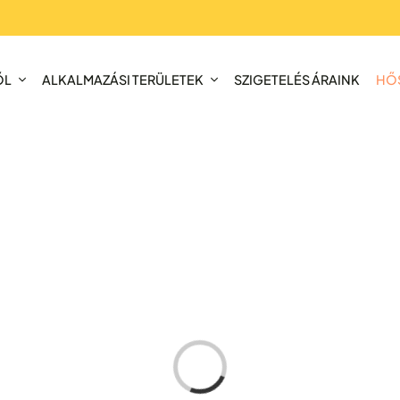
ŐL
ALKALMAZÁSI TERÜLETEK
SZIGETELÉS ÁRAINK
HŐS
Loading...