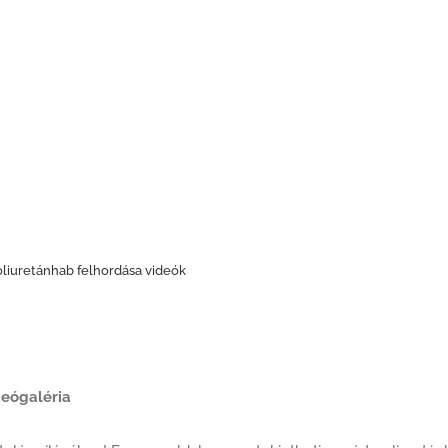
liuretánhab felhordása videók
deógaléria