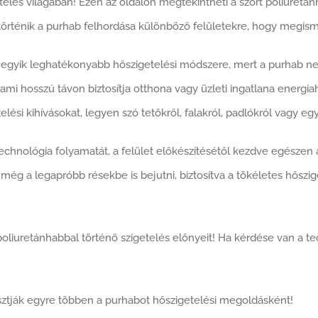
telés világában! Ezen az oldalon megtekintheti a szórt poliuretá
történik a purhab felhordása különböző felületekre, hogy megis
nk egyik leghatékonyabb hőszigetelési módszere, mert a purhab n
, ami hosszú távon biztosítja otthona vagy üzleti ingatlana ener
elési kihívásokat, legyen szó tetőkről, falakról, padlókról vagy 
technológia folyamatát, a felület előkészítésétől kezdve egészen a
ég a legapróbb résekbe is bejutni, biztosítva a tökéletes hőszig
 poliuretánhabbal történő szigetelés előnyeit! Ha kérdése van a t
lasztják egyre többen a purhabot hőszigetelési megoldásként!