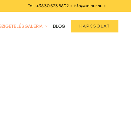
Tel.:
+36 30 573 8602
▪ info@unipur.hu ▪
KAPCSOLAT
ZIGETELÉS GALÉRIA
BLOG