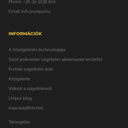
Phone:
+36-30 5738 602
Email:
info@unipur.hu
INFORMÁCIÓK
A hőszigetelés technológiája
Szórt poliuretán szigetelés alkalmazási területei
Purhab szigetelés árak
Képgaléria
Videók a szigetelésről
Unipur blog
Kapcsolatfelvétel
Támogatás