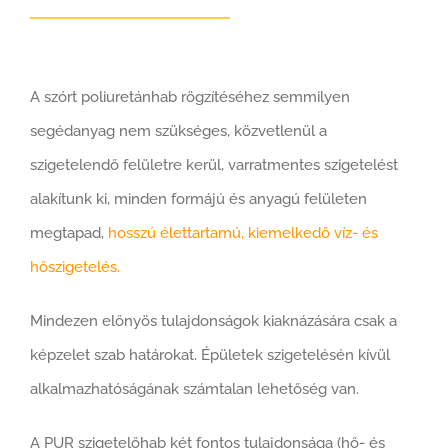
A szórt poliuretánhab rögzítéséhez semmilyen
segédanyag nem szükséges, közvetlenül a
szigetelendő felületre kerül, varratmentes szigetelést
alakítunk ki, minden formájú és anyagú felületen
megtapad,
hosszú élettartamú, kiemelkedő víz- és
hőszigetelés.
Mindezen előnyös tulajdonságok kiaknázására csak a
képzelet szab határokat. Épületek szigetelésén kívül
alkalmazhatóságának számtalan lehetőség van.
A PUR szigetelőhab két fontos tulajdonsága (hő- és