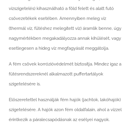
vízszigetelés) kihasználható a föld felett és alatt futó
csővezetékek esetében. Amennyiben meleg víz
(thermál víz, fűtéshez melegített víz) áramlik benne, úgy
nagymértékben megakadályozza annak kihűlését, vagy
esetlegesen a hideg víz megfagyását meggátolja.
A fém csövek korrózióvédelmét biztosítja. Mindez igaz a
fűtésrendszereknél alkalmazott puffertartályok
szigetelésére is.
Előszeretettel használják fém hajók (jachtok, lakóhajók)
szigetelésére. A hajók azon fém oldalfalain, ahol a vízzel
érintkezik a páralecsapódásnak az esélyei nagyok.