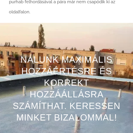
purhab felhordásával a pára már nem csapódik ki az
oldalfalon.
NÁLUNK MAXIMÁLIS
HOZZÁÉRTÉSRE ÉS
KORREKT
HOZZÁÁLLÁSRA
SZÁMÍTHAT. KERESSEN
MINKET BIZALOMMAL!