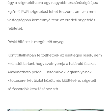
úgy a szigetelőhabra egy nagyobb testsűrűségű (300
3
kg/m
) PUR szigetelést lehet felszórni, ami 2-3 mm
vastagságban keménnyé teszi az eredeti szigetelés
felületét.
Réskitöltésre is megfelelő anyag.
Kontrollálhatóan feltölthetőek az esetleges rések, nem
kell attól tartani, hogy szétnyomja a határoló falakat.
Alkalmazható például úszóművek légtartályainak
kitöltésére, két tűzfal között rés kitöltésére, szigetelt
söröshordók készítéséhez stb.