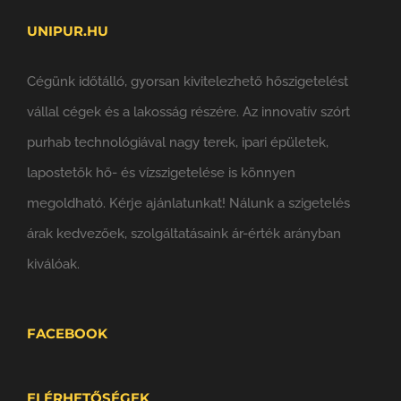
UNIPUR.HU
Cégünk időtálló, gyorsan kivitelezhető hőszigetelést
vállal cégek és a lakosság részére. Az innovatív szórt
purhab technológiával nagy terek, ipari épületek,
lapostetők hő- és vízszigetelése is könnyen
megoldható. Kérje ajánlatunkat! Nálunk a szigetelés
árak kedvezőek, szolgáltatásaink ár-érték arányban
kiválóak.
FACEBOOK
ELÉRHETŐSÉGEK