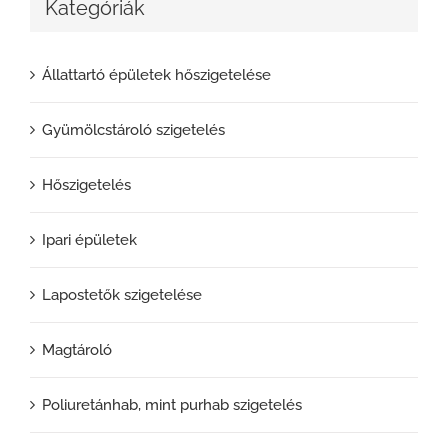
Kategóriák
Állattartó épületek hőszigetelése
Gyümölcstároló szigetelés
Hőszigetelés
Ipari épületek
Lapostetők szigetelése
Magtároló
Poliuretánhab, mint purhab szigetelés