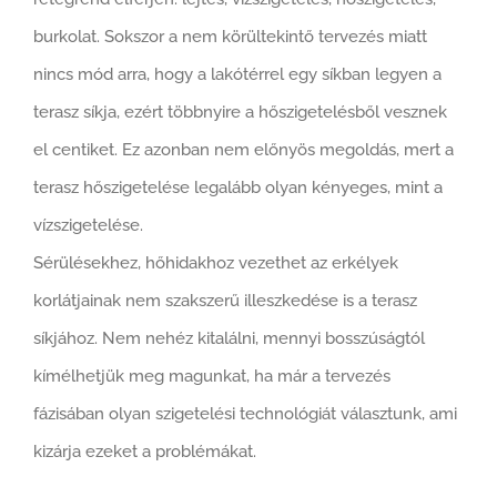
burkolat. Sokszor a nem körültekintő tervezés miatt
nincs mód arra, hogy a lakótérrel egy síkban legyen a
terasz síkja, ezért többnyire a hőszigetelésből vesznek
el centiket. Ez azonban nem előnyös megoldás, mert a
terasz hőszigetelése legalább olyan kényeges, mint a
vízszigetelése.
Sérülésekhez, hőhidakhoz vezethet az erkélyek
korlátjainak nem szakszerű illeszkedése is a terasz
síkjához. Nem nehéz kitalálni, mennyi bosszúságtól
kímélhetjük meg magunkat, ha már a tervezés
fázisában olyan szigetelési technológiát választunk, ami
kizárja ezeket a problémákat.