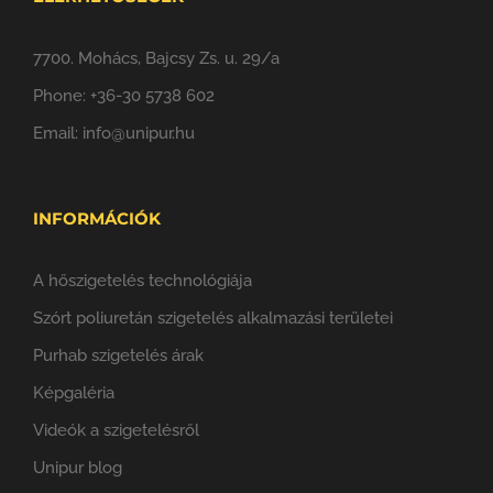
7700. Mohács, Bajcsy Zs. u. 29/a
Phone:
+36-30 5738 602
Email:
info@unipur.hu
INFORMÁCIÓK
A hőszigetelés technológiája
Szórt poliuretán szigetelés alkalmazási területei
Purhab szigetelés árak
Képgaléria
Videók a szigetelésről
Unipur blog