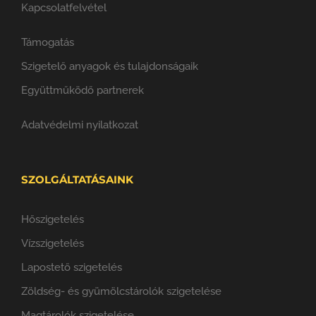
Kapcsolatfelvétel
Támogatás
Szigetelő anyagok és tulajdonságaik
Együttműködő partnerek
Adatvédelmi nyilatkozat
SZOLGÁLTATÁSAINK
Hőszigetelés
Vízszigetelés
Lapostető szigetelés
Zöldség- és gyümölcstárolók szigetelése
Magtárolók szigetelése