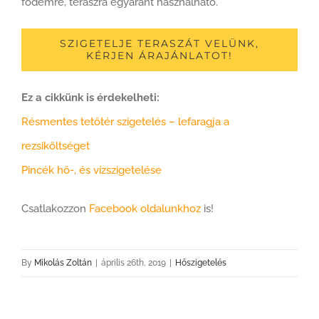
födémre, teraszra egyaránt használható.
SZIGETELJE TERASZÁT VELÜNK,
KÉRJEN ÁRAJÁNLATOT!
Ez a cikkünk is érdekelheti:
Résmentes tetőtér szigetelés – lefaragja a
rezsiköltséget
Pincék hő-, és vízszigetelése
Csatlakozzon
Facebook oldalunkhoz
is!
By
Mikolás Zoltán
|
április 26th, 2019
|
Hőszigetelés