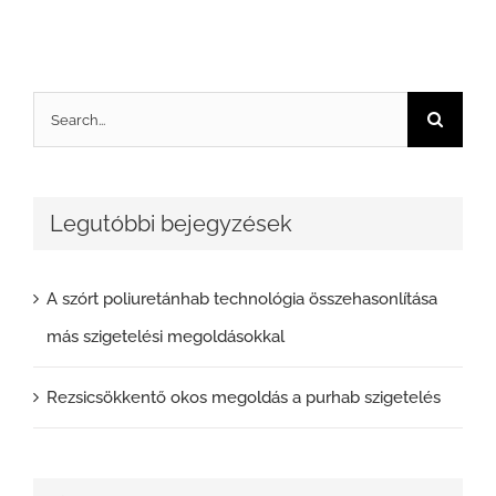
Search
for:
Legutóbbi bejegyzések
A szórt poliuretánhab technológia összehasonlítása
más szigetelési megoldásokkal
Rezsicsökkentő okos megoldás a purhab szigetelés