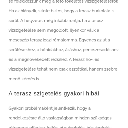
se feledkezzünk meg a tető tökéletes vízszigeteléséről!
Ha az hiányzik, szinte biztos, hogy a terasz burkolata is
sérül. A helyzetet még inkább rontja, ha a terasz
vízszigetelése sem megoldott. Ilyenkor válik a
meseszép terasz igazi rémálommá. Egyenes az út a
sérülésekhez, a hőhidakhoz, ázáshoz, penészesedéshez,
és a megnövekedett rezsihez. A terasz hő-, és
vízszigetelése tehát nem csak esztétikai, hanem zsebre
menő kérdés is.
A terasz szigetelés gyakori hibái
Gyakori problémaként jelentkezik, hogy a
rendelkezésre álló vastagságban minden szükséges
rétegrend elférjen: lejtés, vízszigetelés, hőszigetelés,