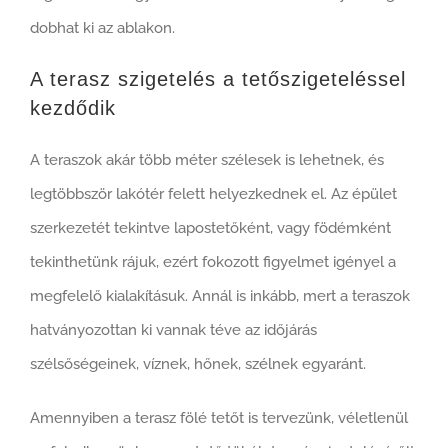
dobhat ki az ablakon.
A terasz szigetelés a tetőszigeteléssel
kezdődik
A teraszok akár több méter szélesek is lehetnek, és
legtöbbször lakótér felett helyezkednek el. Az épület
szerkezetét tekintve lapostetőként, vagy födémként
tekinthetünk rájuk, ezért fokozott figyelmet igényel a
megfelelő kialakításuk. Annál is inkább, mert a teraszok
hatványozottan ki vannak téve az időjárás
szélsőségeinek, víznek, hőnek, szélnek egyaránt.
Amennyiben a terasz fölé tetőt is tervezünk, véletlenül