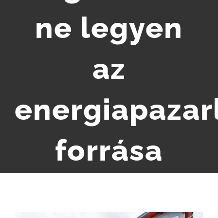
ne legyen
SZIGETELÉS ÁRAINK
HŐSZIGETELÉS GALÉRIA
az
BLOG
energiapazar
KAPCSOLAT
forrása