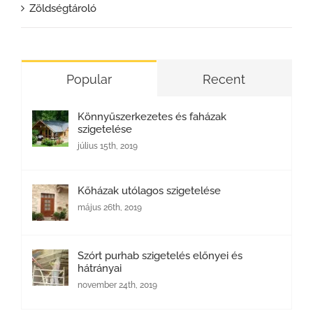
Zöldségtároló
Popular
Recent
Könnyűszerkezetes és faházak
szigetelése
július 15th, 2019
Kőházak utólagos szigetelése
május 26th, 2019
Szórt purhab szigetelés előnyei és
hátrányai
november 24th, 2019