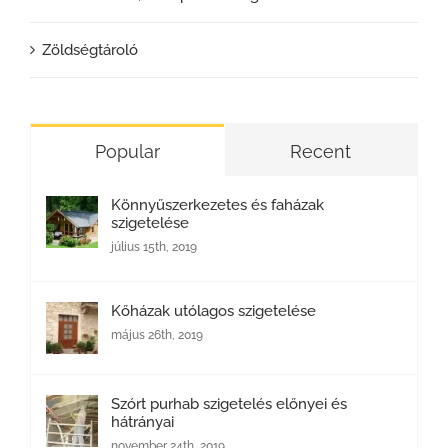
Zöldségtároló
Popular
Recent
Könnyűszerkezetes és faházak
szigetelése
július 15th, 2019
Kőházak utólagos szigetelése
május 26th, 2019
Szórt purhab szigetelés előnyei és
hátrányai
november 24th, 2019