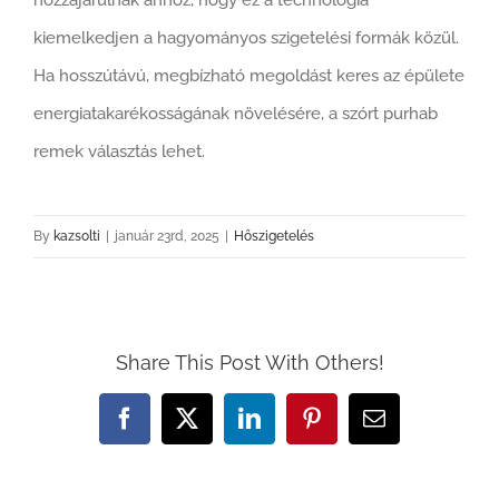
kiemelkedjen a hagyományos szigetelési formák közül.
Ha hosszútávú, megbízható megoldást keres az épülete
energiatakarékosságának növelésére, a szórt purhab
remek választás lehet.
By
kazsolti
|
január 23rd, 2025
|
Hőszigetelés
Share This Post With Others!
Facebook
X
LinkedIn
Pinterest
Email