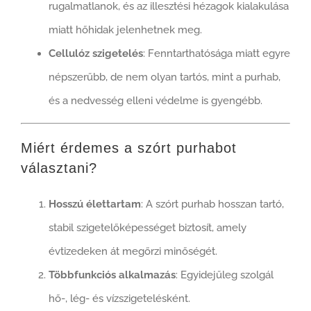
rugalmatlanok, és az illesztési hézagok kialakulása
miatt hőhidak jelenhetnek meg.
Cellulóz szigetelés
: Fenntarthatósága miatt egyre
népszerűbb, de nem olyan tartós, mint a purhab,
és a nedvesség elleni védelme is gyengébb.
Miért érdemes a szórt purhabot
választani?
Hosszú élettartam
: A szórt purhab hosszan tartó,
stabil szigetelőképességet biztosít, amely
évtizedeken át megőrzi minőségét.
Többfunkciós alkalmazás
: Egyidejűleg szolgál
hő-, lég- és vízszigetelésként.