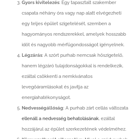
Gyors kivitelezés
: Egy tapasztalt szakember
csapata néhány óra vagy nap alatt elvégezheti
egy teljes épület szigetelését, szemben a
hagyományos rendszerekkel, amelyek hosszabb
időt és nagyobb mérfűgondosságot igényelnek.
Légzárás
: A szórt purhab nemcsak hőszigetelő,
hanem légzáró tulajdonságokkal is rendelkezik,
ezáltal csökkenti a nemkívánatos
levegőáramlásokat és javítja az
energiahatékonyságot.
Nedvességállóság
: A purhab zárt cellás változata
ellenáll a nedvesség behatolásának
, ezáltal
hozzájárul az épület szerkezetének védelméhez.