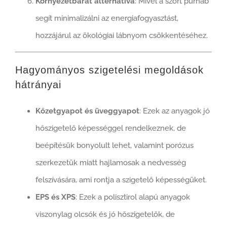
Környezetbarát alternatíva
: Mivel a szórt purhab
segít minimalizálni az energiafogyasztást,
hozzájárul az ökológiai lábnyom csökkentéséhez.
Hagyományos szigetelési megoldások
hátrányai
Kőzetgyapot és üveggyapot
: Ezek az anyagok jó
hőszigetelő képességgel rendelkeznek, de
beépítésük bonyolult lehet, valamint porózus
szerkezetük miatt hajlamosak a nedvesség
felszívására, ami rontja a szigetelő képességüket.
EPS és XPS
: Ezek a polisztirol alapú anyagok
viszonylag olcsók és jó hőszigetelők, de