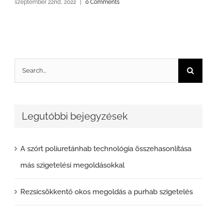
szeptember 22nd, 2022
|
0 Comments
Search
for:
Legutóbbi bejegyzések
A szórt poliuretánhab technológia összehasonlítása
más szigetelési megoldásokkal
Rezsicsökkentő okos megoldás a purhab szigetelés