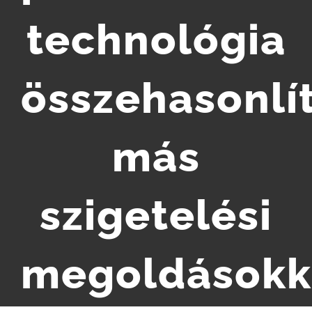
technológia
SZIGETELÉS ÁRAINK
HŐSZIGETELÉS GALÉRIA
összehasonlí
BLOG
más
KAPCSOLAT
szigetelési
megoldásokk