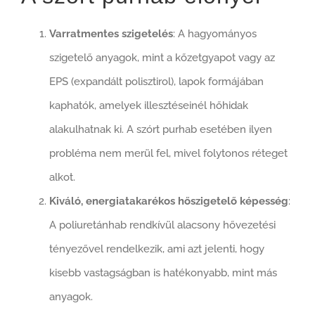
Varratmentes szigetelés
: A hagyományos
szigetelő anyagok, mint a kőzetgyapot vagy az
EPS (expandált polisztirol), lapok formájában
kaphatók, amelyek illesztéseinél hőhidak
alakulhatnak ki. A szórt purhab esetében ilyen
probléma nem merül fel, mivel folytonos réteget
alkot.
Kiváló, energiatakarékos hőszigetelő képesség
:
A poliuretánhab rendkívül alacsony hővezetési
tényezővel rendelkezik, ami azt jelenti, hogy
kisebb vastagságban is hatékonyabb, mint más
anyagok.