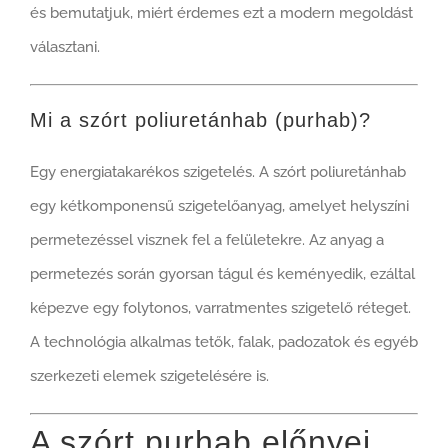
és bemutatjuk, miért érdemes ezt a modern megoldást
választani.
Mi a szórt poliuretánhab (purhab)?
Egy energiatakarékos szigetelés. A szórt poliuretánhab
egy kétkomponensű szigetelőanyag, amelyet helyszíni
permetezéssel visznek fel a felületekre. Az anyag a
permetezés során gyorsan tágul és keményedik, ezáltal
képezve egy folytonos, varratmentes szigetelő réteget.
A technológia alkalmas tetők, falak, padozatok és egyéb
szerkezeti elemek szigetelésére is.
A szórt purhab előnyei