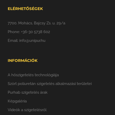
ELÉRHETŐSÉGEK
7700. Mohács, Bajcsy Zs. u. 29/a
Phone:
+36-30 5738 602
Email:
info@unipur.hu
INFORMÁCIÓK
A hőszigetelés technológiája
Szórt poliuretán szigetelés alkalmazási területei
Purhab szigetelés árak
Képgaléria
Videók a szigetelésről