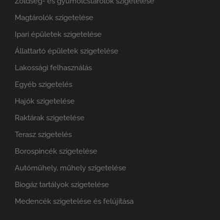
Zöldség- és gyümölcstárolók szigetelése
Magtárolók szigetelése
Ipari épületek szigetelése
Állattartó épületek szigetelése
Lakossági felhasználás
Egyéb szigetelés
Hajók szigetelése
Raktárak szigetelése
Terasz szigetelés
Borospincék szigetelése
Autóműhely, műhely szigetelése
Biogáz tartályok szigetelése
Medencék szigetelése és felújítása