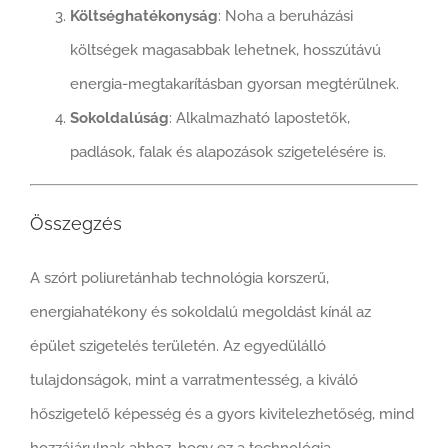
Költséghatékonyság
: Noha a beruházási
költségek magasabbak lehetnek, hosszútávú
energia-megtakarításban gyorsan megtérülnek.
Sokoldalúság
: Alkalmazható lapostetők,
padlások, falak és alapozások szigetelésére is.
Összegzés
A szórt poliuretánhab technológia korszerű,
energiahatékony és sokoldalú megoldást kínál az
épület szigetelés területén. Az egyedülálló
tulajdonságok, mint a varratmentesség, a kiváló
hőszigetelő képesség és a gyors kivitelezhetőség, mind
hozzájárulnak ahhoz, hogy ez a technológia